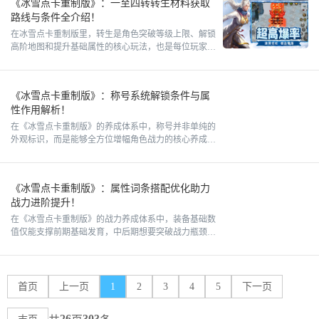
《冰雪点卡重制版》：一至四转转生材料获取
路线与条件全介绍！
在冰雪点卡重制版里，转生是角色突破等级上限、解锁
高阶地图和提升基础属性的核心玩法，也是每位玩家前
期必须吃透的养成重点。很多新手玩家前期盲目刷怪升
级，完全不了解各
《冰雪点卡重制版》：称号系统解锁条件与属
性作用解析！
在《冰雪点卡重制版》的养成体系中，称号并非单纯的
外观标识，而是能够全方位增幅角色战力的核心养成模
块，覆盖基础属性、打怪效率、实战抗性等多重增益。
很多玩家忽视称号
《冰雪点卡重制版》：属性词条搭配优化助力
战力进阶提升！
在《冰雪点卡重制版》的战力养成体系中，装备基础数
值仅能支撑前期基础发育，中后期想要突破战力瓶颈、
实现实战质变，核心在于属性词条的精细化搭配优化。
《冰雪点卡重制版
首页
上一页
1
2
3
4
5
下一页
26
303