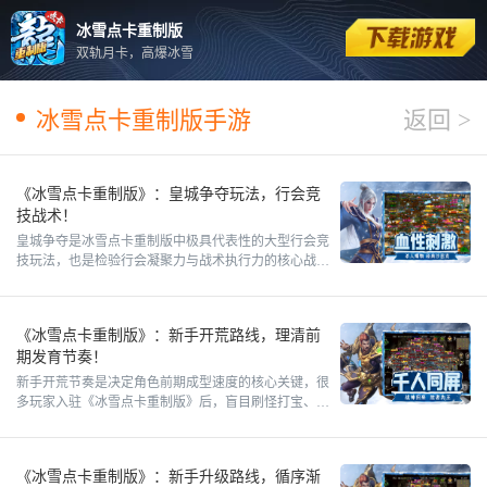
冰雪点卡重制版
双轨月卡，高爆冰雪
冰雪点卡重制版手游
返回 >
《冰雪点卡重制版》：皇城争夺玩法，行会竞
技战术！
皇城争夺是冰雪点卡重制版中极具代表性的大型行会竞
技玩法，也是检验行会凝聚力与战术执行力的核心战
场。不同于常规刷图打宝，该玩法主打多人同屏团战，
比拼的不仅是全员战
《冰雪点卡重制版》：新手开荒路线，理清前
期发育节奏！
新手开荒节奏是决定角色前期成型速度的核心关键，很
多玩家入驻《冰雪点卡重制版》后，盲目刷怪打宝、随
意堆砌资源，导致发育杂乱、进度拖沓，错失前期最优
成长窗口。《冰雪
《冰雪点卡重制版》：新手升级路线，循序渐