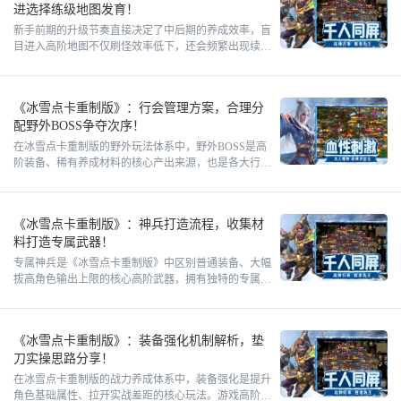
进选择练级地图发育！
新手前期的升级节奏直接决定了中后期的养成效率，盲
目进入高阶地图不仅刷怪效率低下，还会频繁出现续航
不足、对局战败的问题。《冰雪点卡重制版》的等级成
长有着清晰的阶段
《冰雪点卡重制版》：行会管理方案，合理分
配野外BOSS争夺次序！
在冰雪点卡重制版的野外玩法体系中，野外BOSS是高
阶装备、稀有养成材料的核心产出来源，也是各大行会
资源竞争的核心焦点。无秩序的争抢模式极易引发内部
冲突、资源浪费
《冰雪点卡重制版》：神兵打造流程，收集材
料打造专属武器！
专属神兵是《冰雪点卡重制版》中区别普通装备、大幅
拔高角色输出上限的核心高阶武器，拥有独特的专属词
条与属性增益，是中后期角色成型的关键标志。相较于
常规掉落武器，神
《冰雪点卡重制版》：装备强化机制解析，垫
刀实操思路分享！
在冰雪点卡重制版的战力养成体系中，装备强化是提升
角色基础属性、拉开实战差距的核心玩法。游戏高阶装