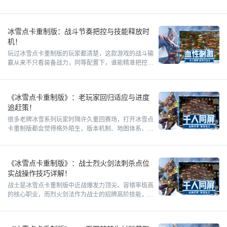
备强化成功率会随等级提升逐步衰减，高阶强化失败还
会出现等级回落、
冰雪点卡重制版：战斗节奏把控与技能释放时
机！
玩过冰雪点卡重制版的玩家都清楚，这款游戏的战斗输
赢从来不只看装备战力，同等配置下，谁能精准把控战
斗节奏、抓准技能释放时机，谁就能稳稳占据对局优
势。很多玩家刷图、
《冰雪点卡重制版》：老玩家回归适应与进度
追赶策！
很多老牌冰雪系列玩家时隔许久重回赛场，打开冰雪点
卡重制版都会觉得格外陌生，版本机制、地图体系、养
成节奏都做了不少优化调整。老旧的开荒思路完全跟不
上当前版本节奏，
《冰雪点卡重制版》：战士烈火剑法刺杀点位
实战操作技巧详解！
战士是冰雪点卡重制版中近战爆发力顶尖、容错率极高
的核心职业，而烈火剑法作为战士的招牌高阶技能，是
玩家刷怪打BOSS、近身对抗的核心输出手段。很多玩
家使用烈火剑法